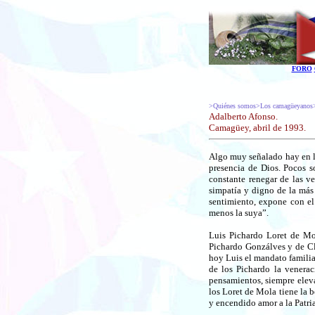
FORO
>Quiénes somos>Los camagüeyanos
Adalberto Afonso.
Camagüey, abril de 1993.
Algo muy señalado hay en la
presencia de Dios. Pocos s
constante renegar de las ve
simpatía y digno de la más
sentimiento, expone con el
menos la suya”.
Luis Pichardo Loret de Mo
Pichardo Gonzálves y de Cl
hoy Luis el mandato familia
de los Pichardo la veneraci
pensamientos, siempre eleva
los Loret de Mola tiene la 
y encendido amor a la Patri