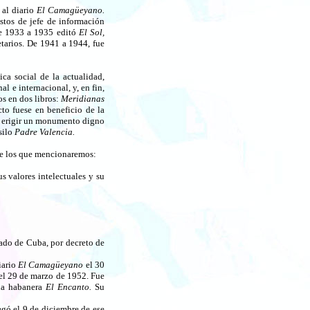
 al diario
El Camagüeyano.
stos de jefe de información
. De 1933 a 1935 editó
El Sol,
etarios. De 1941 a 1944, fue
ca social de la actualidad,
nal e internacional, y, en fin,
os en dos libros:
Meridianas
to fuese en beneficio de la
o erigir un monumento digno
silo
Padre Valencia.
tre los que mencionaremos:
s valores intelectuales y su
ado de Cuba, por decreto de
iario
El Camagüeyano
el 30
el 29 de marzo de 1952. Fue
nda habanera
El Encanto.
Su
gó el 9 de diciembre de ese