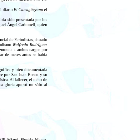
l diario
El Camagüeyano
el
bía sido presentada por los
guel Ángel Carbonell, quien
ncial de Periodistas, situado
riodismo
Walfredo Rodríguez
renuncia a ambos cargos por
par de meses antes se había
gnífica y bien documentada
pre por San Juan Bosco y su
ica. Al fallecer, el ocho de
a gloria aportó no sólo al
III. Miami, Florida. Marzo-