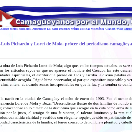
Quiénes somos
Miembros
Documentos
Del saber
Imágenes
Música
Noticias
Miscelánea
¡Gracias!
Ayuda
Enlace
Luis Pichardo y Loret de Mola, prócer del periodismo camagüey
>
 obra de Luis Pichardo Loret de Mola; algo que, en los tiempos actuales, es
rara 
on los artículos suyos en que no aparece el nombre del Creador. En este descreim
rdades espirituales, el escritor que piense en Dios y escriba la divina palabra e
 entrañable acogida. “Agudísimo observador, al par que expositor impecable y ver
 alma entera, abarcando zonas insospechables en que la luz y la sombra se confu
la nació en la ciudad de Camagüey el ocho de enero de 1903. Fue el menor de
emencia Loret de Mola y Boza. “Descendiente ilustre de dos familias de hondo a
r, colocándose en lo cimero de la disciplina que escogió en la vida como arma de lu
ón por lo justo, el arraigo de una fe sincera, el talento luminoso y la rara cua
dos, con nítida claridad y vestidos con elegante ropaje que sólo es patrimonio de 
bondad característica de la familia, el férreo concepto de hombre a plenitud y caba
a”.