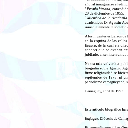
año, al inaugurarse el edifi
º
Premio Varona,
concedido 
23 de diciembre de 1955.
º
Miembro de la Academia d
académicos Dr. Agustín Aco
inmediatamente la sometió 
A los ingentes esfuerzos de 
en la esquina de las calle
Blanca,
de la cual era dire
conocer que se estaban ent
jubilado, al ser intervenido
Nunca más volvería a publ
biografía sobre Ignacio Ag
firme religiosidad se hicie
septiembre de 1978, ni un
periodismo camagüeyano, si
Camagüey, abril de 1993.
__________
Este artículo biográfico ha 
Enfoque.
Diócesis de Camagü
El camagüeyano libre.
Órga