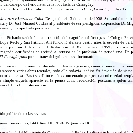
cio del Colegio de Periodistas de la Provincia de Camagüey.
en La Habana el 6 de abril de 1956, por su artículo
Dime, Bayardo,
publicado en e
e Artes y Letras de Cuba.
Designado el 13 de enero de 1958. Su candidatura ha
sta y Dr. José Manuel Cortina al presidente de esa prestigiosa corporación Dr. Mi
a voto y fue aprobada por unanimidad.
Luis Pichardo se debió la construcción del magnífico edificio para el Colegio Provi
s Lope Recio y San Patricio. Allí funcionó durante cuatro años la escuela de pe
ctor y profesor de la cátedra de Redacción. El 18 de marzo de 1959 presentó su 
regando certificados de aptitud a intrusos en la profesión de periodismo. Un 
El Camagüeyano
por militares del gobierno revolucionario.
icar, aunque continuó escribiendo en diversos géneros, como lo muestra una ma
ramonte y varias obras teatrales, todo ello todavía inédito. Su devoción de siem
ron más intensas. Pasó sus últimos años atormentado por penosa enfermedad neoplás
a simple esquela apareció en la prensa como recordación póstuma a quien tant
no al de toda nuestra nación.
sido publicado en las revistas:
ey. Enero-junio, 1993. Año XIII, Nº 46. Páginas 5 a 10.
no oficial del Municipio de Camagüey en el Exilio. Publicación bimestral. Año X