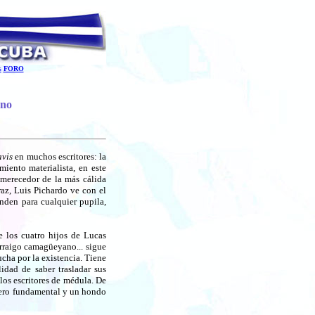
s
FORO
ano
avis
en muchos escritores: la
iento materialista, en este
s merecedor de la más cálida
az, Luis Pichardo ve con el
nden para cualquier pupila,
 los cuatro hijos de Lucas
rraigo camagüeyano... sigue
cha por la existencia. Tiene
lidad de saber trasladar sus
los escritores de médula. De
llero fundamental y un hondo