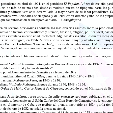
l periodismo en abril de 1921, en el periódico
El Popular.
A fines de ese año pasó
curso de más de treinta años, desde el modesto puesto de tipógrafo, hasta los pue
olítica y editorialista; aquí desarrollaría la mayor parte de su labor periodística
ecciones revolucionarias de su época, y del cual era su director y uno de los propi
 que tal publicación se incorporó al diario
El Camagüeyano.
 en su sección
Meridianas
abordaba los más diversos asuntos sobre la problemáti
s o de ficción, crítica artística y literaria, filosofía, religión, política local, nacio
erés estimulaba su curiosidad intelectual. Algunos de esos artículos fueron recogid
 suma ideológica,
en 1956. A través de su sección apoyó y alentó cuanto proyec
n Bautista Castrillón (“Don Pancho”), director de la radioemisora CMJK propus
 Valencia, el cual se inauguró el ocho de mayo de 1955, a la entrada del entonces a
as y ciudadanas lo hicieron merecedor de múltiples premios y condecoraciones, en
omité Cultural Argentino,
otorgado en Buenos Aires en agosto de 1939 “... por su
 unidad espiritual y la paz de América”.
o por el Ayuntamiento de Camagüey en febrero de 1942.
o municipal
Manuel Ramón Silva
, durante los años 1945, 1946 y 1947.
o nacional
Rodrigo de Xerez,
en 1945 y 1946.
iodismo
Walfredo Rodríguez Blanca
durante 1946, 1948 y 1954.
 Orden de Mérito Carlos Manuel de Céspedes,
concedido por el Ministerio de Est
.
dismo
Justo de Lara,
por su artículo
La calle, monstruo moderno,
publicado en el d
grandioso homenaje en el Salón Caribe del Gran Hotel de Camagüey, se le entregó 
nte en el interior de Cuba que recibió tal premio, instituido en 1934 por la tie
24 de febrero de 1952 en toda la prensa nacional.
rgado por el Ayuntamiento de Camagüey el 11 de marzo de 1955 y que se le entre