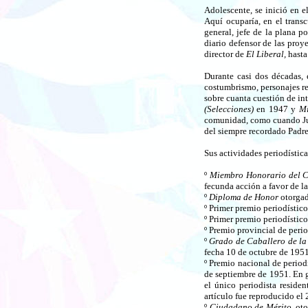
Adolescente, se inició en e
Aquí ocuparía, en el trans
general, jefe de la plana p
diario defensor de las proy
director de
El Liberal,
hasta
Durante casi dos décadas,
costumbrismo, personajes reale
sobre cuanta cuestión de int
(Selecciones)
en 1947 y
Mi
comunidad, como cuando Jua
del siempre recordado Padre
Sus actividades periodístic
º
Miembro Honorario del C
fecunda acción a favor de la
º
Diploma de Honor
otorgad
º Primer premio periodístic
º Primer premio periodístic
º Premio provincial de per
º
Grado de Caballero de la
fecha 10 de octubre de 1951
º Premio nacional de perio
de septiembre de 1951. En 
el único periodista reside
artículo fue reproducido el 
º
Ciudadano de Mérito,
oto