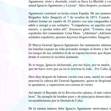
Agramonte, triste y desolado, visitó su finca
La Matilde
y con
amará Ignacio Agramonte y Loynaz". Años después, ya muerto 
Agramonte continuó su lucha contra España. De sus numerosas
Brigadier Julio Sanguily el 7 de octubre de 1871. Cuando
ordenó formar un cuadro de 35 jinetes con una vanguardia de
sable y arengó a sus soldados: "Compañeros, en aquella colu
muerto, o quedar todos allí". Entonces gritó: "Corneta, toq
españolas del comandante César Mato. "¡Adelante! ¡Adelante!
soldados españoles, quienes huyeron despavoridos. Sanguily 
El Mayor General Ignacio Agramonte fue sumamente admirado 
las batallas expuso su vida peleando siempre al frente y fue he
los ruegos de sus soldados ni de su esposa hicieron que dejara
desde el exterior le escribió alarmada:
Yo te ruego, Ignacio idolatrado, por tus hijos, por tu madr
que me hace creer que ya no te interesa la vida... Por Cuba, 
Diez días después de haberse escrito esta carta, murió en c
atravesó la cabeza del General Agramonte, quien se desplomó,
lo quemaron, y esparcieron sus cenizas al viento.
Así murió el Bayardo de la Revolución cubana, el más valien
beso". Su ejemplo de hombre puro y de principios democrático
incansablemente por la libertad de Cuba.
De la misma manera debe Ignacio Agramonte motivarnos a n