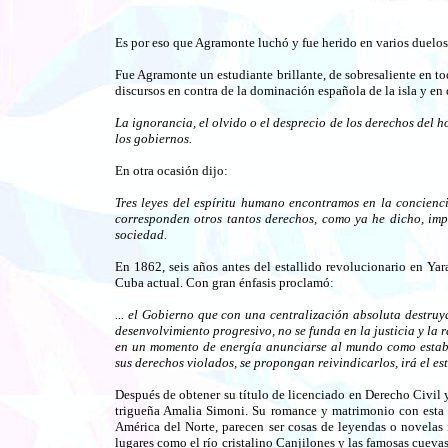
Es por eso que Agramonte luchó y fue herido en varios duelos
Fue Agramonte un estudiante brillante, de sobresaliente en t
discursos en contra de la dominación española de la isla y e
La ignorancia, el olvido o el desprecio de los derechos del 
los gobiernos.
En otra ocasión dijo:
Tres leyes del espíritu humano encontramos en la conciencia
corresponden otros tantos derechos, como ya he dicho, impr
sociedad.
En 1862, seis años antes del estallido revolucionario en Ya
Cuba actual. Con gran énfasis proclamó:
... el Gobierno que con una centralización absoluta destruy
desenvolvimiento progresivo, no se funda en la justicia y la 
en un momento de energía anunciarse al mundo como estab
sus derechos violados, se propongan reivindicarlos, irá el e
Después de obtener su título de licenciado en Derecho Civil y
trigueña Amalia Simoni. Su romance y matrimonio con esta 
América del Norte, parecen ser cosas de leyendas o novelas 
lugares como el río cristalino Canjilones y las famosas cueva