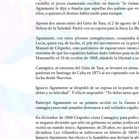
cuchillo el joven enamorado escribió en francés "Je t'aimer
Agramonte le dijo a Amalia que aquellas dos palmas que veía
ellos, a quienes el destino había unido para siempre.
Apenas dos meses antes del Grito de Yara, el 2 de agosto de
Señora de la Soledad. Partió con su esposa para la finca
La Ma
Agramonte, con otros jóvenes camagüeyanos, conspiraba d
Lucía, quien era, de hecho, el jefe del movimiento en la prov
Manuel de Céspedes, eran partidarios de esperar unos meses 
enterarse de que los españoles habían dado órdenes para su 
Manzanillo el 10 de octubre de 1868, dándole la libertad a s
Camagüey, al enterarse del Grito de Yara, se levantó en arma
patriotas en Santiago de Cuba en 1873 al ser capturado con l
lucha desde Nuevitas.
Ignacio Agramonte se despidió de su esposa en la puerta de 
deber y tu felicidad". Y ella le respondió: "Tu deber antes que
Participó Agramonte en su primera acción en la Guerra 
camagüeyanos mal armados derrotaron a mil soldados español
En diciembre de 1868 Céspedes visita Camagüey para pedir 
se negaron diciendo que sólo un gobierno en armas podía oto
existir un mando único; Agramonte, de 28 años, no quería la 
dictadura. Los villareños se sublevaron en febrero de 1869
Ignacio Agramonte fue electo a la Asamblea que declaró la abo