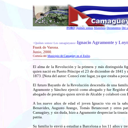
FORO
Quiénes somos
Miembros
Documentos
Del s
Ignacio Agramonte y Loy
>Quiénes somos>Los camagüeyanos>
Frank de Varona.
Junio, 2000.
Cortesía del
Municipio de Camagüey en el Exilio
.
El alma de la Revolución y la primera y más distinguida fi
quien nació en Puerto Príncipe el 23 de diciembre de 1841 
1873. [Nota del autor: Conocí este lugar, ya que estaba a poca
El futuro Bayardo de la Revolución descendía de una familia 
Agramonte y Sánchez ejerció como abogado y fue Regidor de
abogado de prestigio quien sirvió de Alcalde y colaboró con 
A los nueve años de edad el joven Ignacio vio en la sab
Benavides, Augusto Arango, Tomás Betancourt y otros pat
Camagüey, y sin duda, hizo a Agramonte despreciar la tiranía q
patria.
Su familia lo envió a estudiar a Barcelona a los 11 años y t