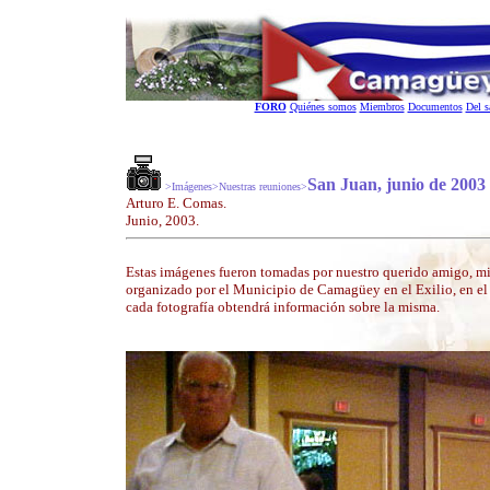
FORO
Quiénes somos
Miembros
Documentos
Del s
San Juan, junio de 2003
>Imágenes>Nuestras reuniones>
Arturo E. Comas.
Junio, 2003.
Estas imágenes fueron tomadas por nuestro querido amigo, mi
organizado por el Municipio de Camagüey en el Exilio, en e
cada fotografía obtendrá información sobre la misma.