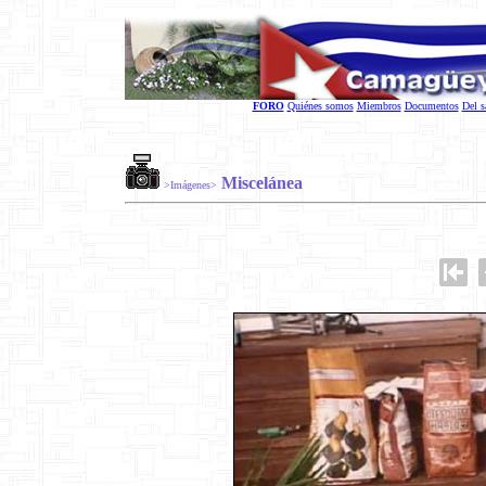
FORO
Quiénes somos
Miembros
Documentos
Del s
Miscelánea
>Imágenes>